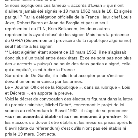
Si nous expliquions ces fameux « accords d’Evian » qui n’ont
d’ailleurs jamais été signés le 19 mars 1962 mais le 18. Et signés
par qui ? Par la délégation officielle de la France : leur chef Louis
Joxe, Robert Buron et Jean de Broglie et par un seul
représentant du FLN, Krim Belkacem, les deux autres
représentants ayant refusé de les signer. Mais hors la présence
du GPRA (Gouvernement provisoire de la république algérienne)
seul habilité à les signer.
** L’état algérien étant absent ce 18 mars 1962, il ne s’agissait
donc plus d’un traité entre deux états. Et ce ne sont pas non plus
des « accords » puisqu’une seule des deux parties a signé, celle
qui a capitulé, c’est-à-dire la France.
Sur ordre de De Gaulle, il a fallut tout accepter pour s’incliner
devant un ennemi vaincu par les armes.
Le « Journal Officiel de la République », dans sa rubrique « Lois
et Décrets », en apporte la preuve.
Voici le décret de convocation des électeurs figurant dans la lettre
du premier ministre, Michel Debré, concernant le projet de loi
soumis au référendum le 8 avril 1962 : il s’agit de se prononcer
«sur les accords à établir et sur les mesures à prendre».
Si
les « accords » doivent être établis et les mesures prises après le
8 avril (date du référendum) c’est qu’ils n’ont pas été établis ni
pris le 19 mars. Dont acte.