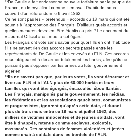
**De Gaulle a fait endosser sa nouvelle forfaiture par le peuple de
France, en le mystifiant comme il en avait l’habitude, sous
couvert d’un référendum le 8 avril 1962.
Ce ne sont pas les « prétendus » accords du 19 mars qui ont été
soumis à l’approbation des Français. D’ailleurs quels accords et
quelles mesures devraient être établis ou pris ? Le document du
« Journal Officiel » est muet à cet égard.
Les Français ont voté sans savoir pour quoi ! Ils en ont l’habitude
! Ils ne savent rien des accords secrets passés entre les
représentants de De Gaulle et les envoyés du FLN. Ces accords
nous obligeaient à désarmer totalement les harkis, afin qu'ils ne
puissent pas s'opposer par les armes au futur gouvernement
algérien.
**Ils ne savent pas que, par leurs votes, ils vont désarmer et
livrer au FLN et à l’ALN plus de 60.000 harkis et leurs
familles qui vont être égorgés, émasculés, ébouillantés.
Les Français, manipulés par le gouvernement, les médias,
les fédérations et les associations gauchistes, communistes
et progressistes, ignorent qu’après cette date, et durant
plus de trois mois entre ce 19 mars et juillet 1962, des
milliers de victimes innocentes et de jeunes soldats, vont
être kidnappés, retenus comme esclaves, exécutés,
massacrés. Des centaines de femmes violentées et jetées
comme chair à soldats dans les bordels de l’ALN.