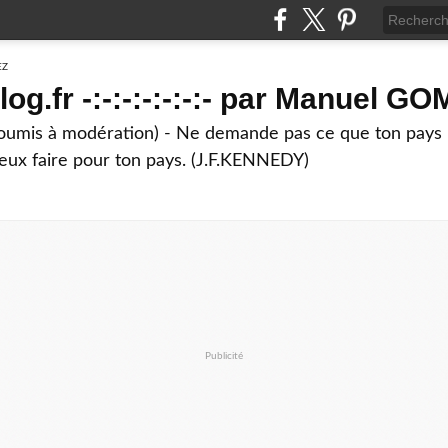
g.fr -:-:-:-:-:-:- par Manuel G
soumis à modération) - Ne demande pas ce que ton pays 
eux faire pour ton pays. (J.F.KENNEDY)
Publicité