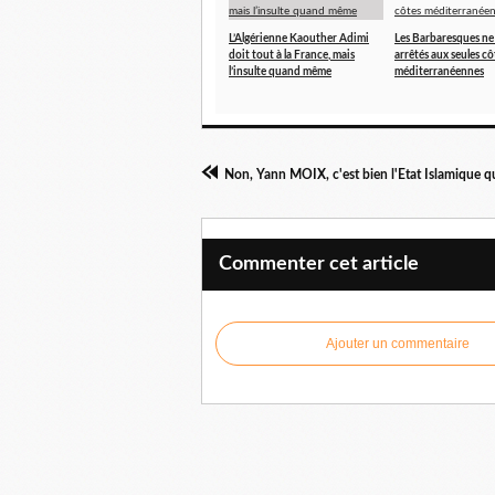
L’Algérienne Kaouther Adimi
Les Barbaresques ne 
doit tout à la France, mais
arrêtés aux seules cô
l’insulte quand même
méditerranéennes
Non, Yann MOIX, c'est bien l'Etat Islamique qu'
Commenter cet article
Ajouter un commentaire