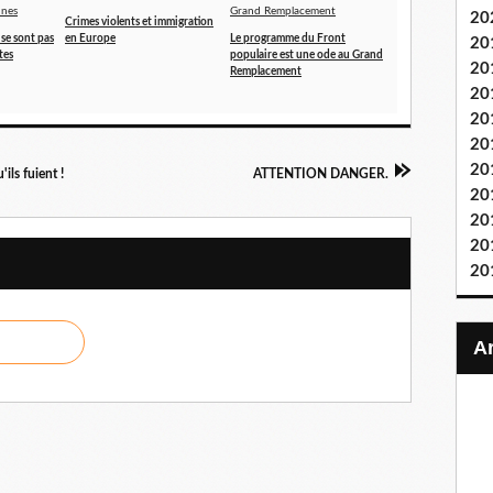
20
Crimes violents et immigration
se sont pas
en Europe
Le programme du Front
20
tes
populaire est une ode au Grand
20
Remplacement
20
20
20
20
ils fuient !
ATTENTION DANGER.
20
20
20
20