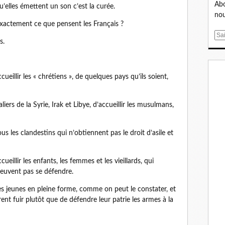
Abo
’elles émettent un son c’est la curée.
nou
exactement ce que pensent les Français ?
E
s.
m
a
i
ccueillir les « chrétiens », de quelques pays qu’ils soient,
l
ers de la Syrie, Irak et Libye, d’accueillir les musulmans,
s les clandestins qui n’obtiennent pas le droit d’asile et
cueillir les enfants, les femmes et les vieillards, qui
 peuvent pas se défendre.
es jeunes en pleine forme, comme on peut le constater, et
èrent fuir plutôt que de défendre leur patrie les armes à la