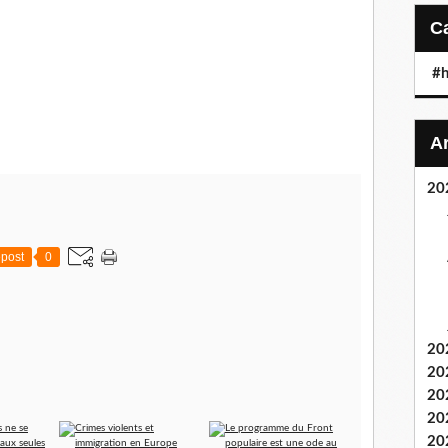
#h
20
post
0
20
20
20
20
20