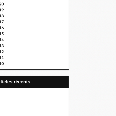
20
19
18
17
16
15
14
13
12
11
10
articles récents