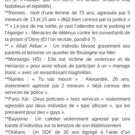
fastidieux et répétitifs)
**Rennes : mort d’une femme de 75 ans, agressée par 5
mineurs de 13 et 15 ans « déjà bien connus par la justice »
** « Le jour de ma sortie, je vais t’attendre sur le parking et
t’égorger » : Menaces de détenus contre les surveillants de
la prison d’Osny (Et l’on recrute, paraît-il ?)
** « Allah Akbar » : Un individu blesse gravement ses
parents et terrorise un quartier de Boulogne-sur-Mer.
**Montargis (45) : Elle est victime de violences et de
menaces « pour avoir refusé de participer à un « mariage
blanc » avec un ressortissant maghrébin.
**Nantes : « Tu vas mourir » : Alexandre, 26 ans,
violemment agressé par 2 mineurs « déjà connus des
services de police ».
**Paris Xie : Deux policiers « hors services » violemment
agressés par deux individus de « type africain », qui les
prenaient pour des « gays ».
**Bayonne : Un cafetier violemment agressé par une
bande d’individus sur la terrasse de son établissement.
**Orléans : Un SDF de 30 ans égorgé à l’aide d’un