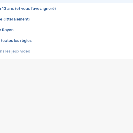
 a 13 ans (et vous l'avez ignoré)
e (littéralement)
im Rayan
 toutes les règles
s les jeux vidéo
us choquant de Rockstar ? - Le scandale BULLY
e plus moche de Steam
du RÊVE tourne au CAUCHEMAR
pendant 8 heures
it… à tort
umiliés par un jeu vidéo
ire - Final Fantasy 8