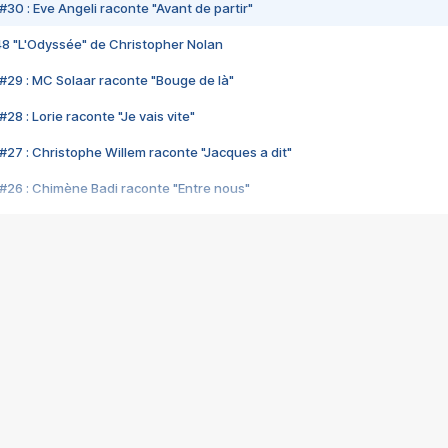
#30 : Eve Angeli raconte "Avant de partir"
48 "L'Odyssée" de Christopher Nolan
#29 : MC Solaar raconte "Bouge de là"
28 : Lorie raconte "Je vais vite"
#27 : Christophe Willem raconte "Jacques a dit"
#26 : Chimène Badi raconte "Entre nous"
#25 : Indochine raconte "3e sexe"
#24 : Zaho raconte "C'est chelou"
#23 : Patrick Bruel raconte "Au café des délices"
#22 : Kyo raconte "Le chemin"
#21 : Nolwenn Leroy raconte "Cassé"
#20 : Patrick Hernandez raconte "Born to be alive"
#19 : Lorie raconte "Près de moi"