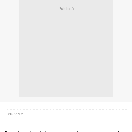
Publicité
Vues:
579