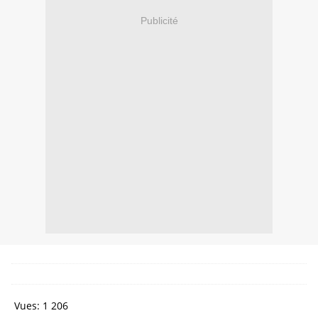
Publicité
Vues:
1 206