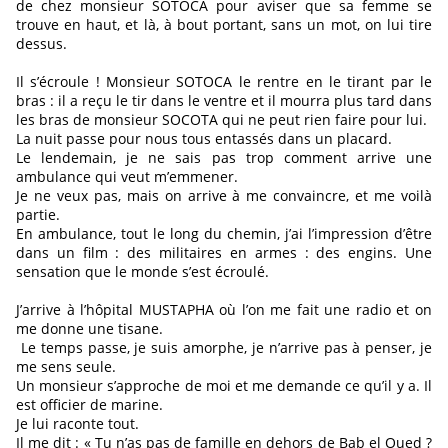
de chez monsieur SOTOCA pour aviser que sa femme se
trouve en haut, et là, à bout portant, sans un mot, on lui tire
dessus.
Il s’écroule ! Monsieur SOTOCA le rentre en le tirant par le
bras : il a reçu le tir dans le ventre et il mourra plus tard dans
les bras de monsieur SOCOTA qui ne peut rien faire pour lui.
La nuit passe pour nous tous entassés dans un placard.
Le lendemain, je ne sais pas trop comment arrive une
ambulance qui veut m’emmener.
Je ne veux pas, mais on arrive à me convaincre, et me voilà
partie.
En ambulance, tout le long du chemin, j’ai l’impression d’être
dans un film : des militaires en armes : des engins. Une
sensation que le monde s’est écroulé.
J’arrive à l’hôpital MUSTAPHA où l’on me fait une radio et on
me donne une tisane.
Le temps passe, je suis amorphe, je n’arrive pas à penser, je
me sens seule.
Un monsieur s’approche de moi et me demande ce qu’il y a. Il
est officier de marine.
Je lui raconte tout.
Il me dit : « Tu n’as pas de famille en dehors de Bab el Oued ?