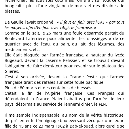
recherchait les activistes OAS mais l’on tirait sur tout ce qui
bougeait : plus d’une vingtaine de morts et des dizaines de
blessés.
De Gaulle l’avait ordonné :
« Il faut en finir avec l’OAS » par tous
les moyens, afin d’en finir avec l’Algérie française. »
Comme on le sait, le 26 mars une foule désarmée partait du
Boulevard Laferrière pour alimenter les « assiégés » de ce
quartier avec de l’eau, du pain, du lait, des légumes, des
médicaments, etc.
Elle était bloquée par l’armée française, à hauteur du lycée
Bugeaud, devant la caserne Pélissier, et se trouvait devant
l’obligation de faire demi-tour pour revenir sur le plateau des
Glières.
C’est à son arrivée, devant la Grande Poste, que l’armée
française tirait des rafales sur cette foule pacifique.
Plus de 80 morts et des centaines de blessés.
C’était la fin de l’Algérie française. Ces Français qui
défendaient la France étaient abattus par l’armée de leur
pays, désormais au service de l’ennemi d’hier, le FLN.
Il me semble indispensable, au nom de la vérité historique,
de présenter le témoignage bouleversant vécu par une jeune
fille de 15 ans ce 23 mars 1962 à Bab-el-oued, alors qu’elle se