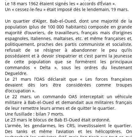
Le 18 mars 1962 étaient signés les « accords d’Évian ».
Un « cessez-le-feu » était imposé dès le lendemain, 19 mars.
Un quartier d’Alger, Bab-el-Oued, dont une majorité de la
population (plus de 100 000 habitants) composée en grande
majorité d’ouvriers, de travailleurs, français mais d’origines
espagnoles, italiennes, maltaises, etc. et même françaises et,
politiquement, proches des partis communiste et socialiste,
refusait de se résigner à abandonner le peu qu’ils
possédaient et à devoir s’expatrier et c’est parmi la jeunesse
de cette population que se formèrent les principaux
commandos « Delta », sous les ordres du lieutenant
Degueldre.
Le 21 mars l’OAS déclarait que « Les forces françaises
devaient dès lors être considérées comme troupes
d’occupation ».
Le 22 mars, un commando OAS interceptait un véhicule
militaire à Bab-el-Oued et demandait aux militaires français
de leur remettre leurs armes et de quitter le quartier.
Une fusillade : bilan 7 morts.
Le 23 mars le blocus de Bab El-Oued était ordonné.
L’armée, les gendarmes, les CRS, investissaient le quartier.
Des tanks et même l’aviation et les hélicoptères. On