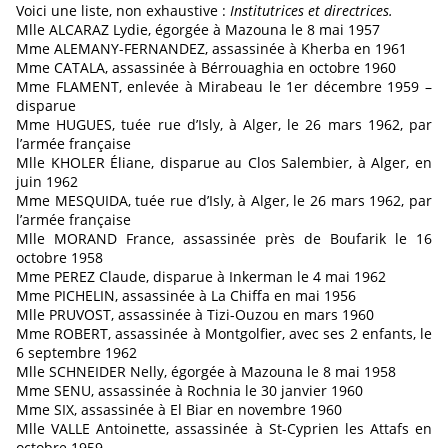
Voici une liste, non exhaustive :
Institutrices et directrices.
Mlle ALCARAZ Lydie, égorgée à Mazouna le 8 mai 1957
Mme ALEMANY-FERNANDEZ, assassinée à Kherba en 1961
Mme CATALA, assassinée à Bérrouaghia en octobre 1960
Mme FLAMENT, enlevée à Mirabeau le 1er décembre 1959 –
disparue
Mme HUGUES, tuée rue d’Isly, à Alger, le 26 mars 1962, par
l’armée française
Mlle KHOLER Éliane, disparue au Clos Salembier, à Alger, en
juin 1962
Mme MESQUIDA, tuée rue d’Isly, à Alger, le 26 mars 1962, par
l’armée française
Mlle MORAND France, assassinée près de Boufarik le 16
octobre 1958
Mme PEREZ Claude, disparue à Inkerman le 4 mai 1962
Mme PICHELIN, assassinée à La Chiffa en mai 1956
Mlle PRUVOST, assassinée à Tizi-Ouzou en mars 1960
Mme ROBERT, assassinée à Montgolfier, avec ses 2 enfants, le
6 septembre 1962
Mlle SCHNEIDER Nelly, égorgée à Mazouna le 8 mai 1958
Mme SENU, assassinée à Rochnia le 30 janvier 1960
Mme SIX, assassinée à El Biar en novembre 1960
Mlle VALLE Antoinette, assassinée à St-Cyprien les Attafs en
octobre 1959.