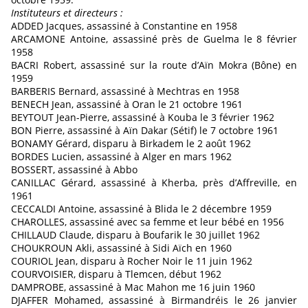
Instituteurs et directeurs :
ADDED Jacques, assassiné à Constantine en 1958
ARCAMONE Antoine, assassiné près de Guelma le 8 février
1958
BACRI Robert, assassiné sur la route d’Aïn Mokra (Bône) en
1959
BARBERIS Bernard, assassiné à Mechtras en 1958
BENECH Jean, assassiné à Oran le 21 octobre 1961
BEYTOUT Jean-Pierre, assassiné à Kouba le 3 février 1962
BON Pierre, assassiné à Aïn Dakar (Sétif) le 7 octobre 1961
BONAMY Gérard, disparu à Birkadem le 2 août 1962
BORDES Lucien, assassiné à Alger en mars 1962
BOSSERT, assassiné à Abbo
CANILLAC Gérard, assassiné à Kherba, près d’Affreville, en
1961
CECCALDI Antoine, assassiné à Blida le 2 décembre 1959
CHAROLLES, assassiné avec sa femme et leur bébé en 1956
CHILLAUD Claude, disparu à Boufarik le 30 juillet 1962
CHOUKROUN Akli, assassiné à Sidi Aïch en 1960
COURIOL Jean, disparu à Rocher Noir le 11 juin 1962
COURVOISIER, disparu à Tlemcen, début 1962
DAMPROBE, assassiné à Mac Mahon me 16 juin 1960
DJAFFER Mohamed, assassiné à Birmandréis le 26 janvier