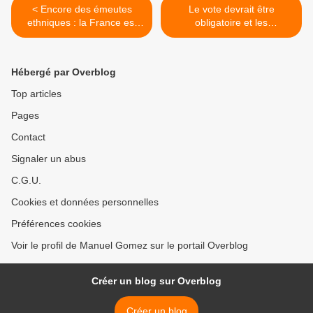
< Encore des émeutes
Le vote devrait être
ethniques : la France est
obligatoire et les
devenue un drôle de pays
contrevenants sanctionnés
>
Hébergé par Overblog
Top articles
Pages
Contact
Signaler un abus
C.G.U.
Cookies et données personnelles
Préférences cookies
Voir le profil de Manuel Gomez sur le portail Overblog
Créer un blog sur Overblog
Créer un blog