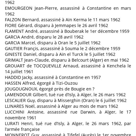
1962
EMOURGEON Jean-Pierre, assassiné à Constantine en mars
1962
FALZON Bernard, assassiné à Aïn Kerma le 11 mars 1962
FIORE Gérard, disparu à Jemmapes le 26 avril 1962
FLAMENT André, assassiné à Bouberak le 1er décembre 1959
GARCIA André, disparu le 28 avril 1962
GARCIA Marcel, disparu à Oran le 5 juillet 1962
GAUTIER Françis, assassiné à Souma le 2 décembre 1959
GINESTE Daniel, disparu à Aïn el Turck le 5 juillet 1962
GRIMALT Jean-Claude, disparu à Belcourt (Alger) en mai 1962
GROUART de TOCQUEVILLE Arnaud, assassiné à Kenchela le
14 juillet 1961
HADDID Jacky, assassiné à Constantine en 1957
HASSEN Alfred, égorgé à Tizi-Ouzou
JOUGOUGNOUX, égorgé près de Bougie en ?
LAMENDOUR Gilbert, tué rue d’Isly, à Alger, le 26 mars 1962
LESCALIER Guy, disparu à Misserghin (Oran) le 6 juillet 1962
LLINARES Noël, assassiné à Alger au mois de mars 1962
LUCCHINI Antoine, assassiné rue Darwin, à Alger, le 17
novembre 1961
LURATI Henri, tué rue d’Isly, à Alger, le 26 mars 1962, par
l’armée française
MONNEROT Guy, assassiné à Tifefel (Aurès) le 1er novembre