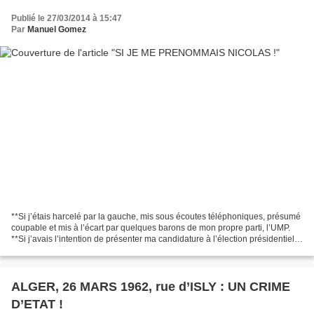
Publié le 27/03/2014 à 15:47
Par
Manuel Gomez
**Si j’étais harcelé par la gauche, mis sous écoutes téléphoniques, présumé
coupable et mis à l’écart par quelques barons de mon propre parti, l’UMP.
**Si j’avais l’intention de présenter ma candidature à l’élection présidentielle
en 2017 et cela sans...
ALGER, 26 MARS 1962, rue d’ISLY : UN CRIME
D’ETAT !