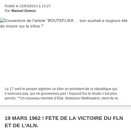
Publié le 22/03/2014 à 13:27
Par
Manuel Gomez
Le 17 avril le peuple algérien va élire un président de la république qui
n’exercera pas, qui ne gouvernera pas ! Aujourd’hui le doute n’est plus
permis. **Un nouveau ministre d’Etat, Abdelaziz Belkhadem, vient de le
confirmer lors de deux récentes interviews...
19 MARS 1962 ! FETE DE LA VICTOIRE DU FLN
ET DE L’ALN.