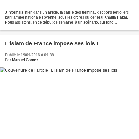
J’informais, hier, dans un article, la saisie des terminaux et ports pétroliers
par l’armée nationale libyenne, sous les ordres du général Khalifa Haftar.
Nous assistons, en ce début de semaine, à un scénario, sur fond
d’économie pétrolière, qui bouleverse...
L'islam de France impose ses lois !
Publié le 19/09/2016 à 09:38
Par
Manuel Gomez