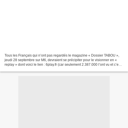
Tous les Français qui n’ont pas regardés le magazine « Dossier TABOU »,
jeudi 28 septembre sur M6, devraient se précipiter pour le visionner en «
replay » dont voici le lien : 6play.fr (car seulement 2.387.000 l’ont vu et c’est
peu) Je m’adresse plus...