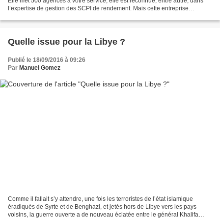
Elle met 500 agences à votre service, elle est reconnue, entre autre, dans
l’expertise de gestion des SCPI de rendement. Mais cette entreprise
française vient de faire preuve d’un...
Quelle issue pour la Libye ?
Publié le 18/09/2016 à 09:26
Par
Manuel Gomez
Comme il fallait s’y attendre, une fois les terroristes de l’état islamique
éradiqués de Syrte et de Benghazi, et jetés hors de Libye vers les pays
voisins, la guerre ouverte a de nouveau éclatée entre le général Khalifa