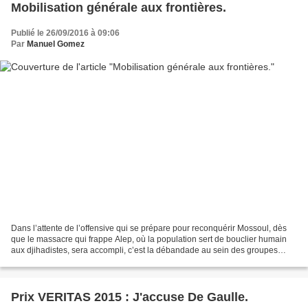
Mobilisation générale aux frontières.
Publié le 26/09/2016 à 09:06
Par
Manuel Gomez
Dans l’attente de l’offensive qui se prépare pour reconquérir Mossoul, dès
que le massacre qui frappe Alep, où la population sert de bouclier humain
aux djihadistes, sera accompli, c’est la débandade au sein des groupes
combattants de Daech. Mais il s’agit...
Prix VERITAS 2015 : J'accuse De Gaulle.