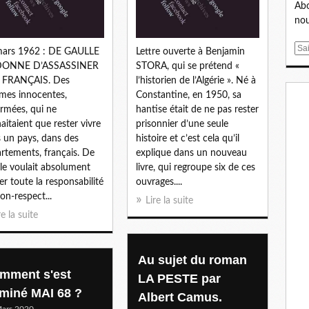
Abo
nou
E
mars 1962 : DE GAULLE
Lettre ouverte à Benjamin
m
ONNE D’ASSASSINER
STORA, qui se prétend «
a
 FRANÇAIS. Des
l’historien de l’Algérie ». Né à
i
imes innocentes,
Constantine, en 1950, sa
l
rmées, qui ne
hantise était de ne pas rester
aitaient que rester vivre
prisonnier d’une seule
 un pays, dans des
histoire et c’est cela qu’il
rtements, français. De
explique dans un nouveau
le voulait absolument
livre, qui regroupe six de ces
ter toute la responsabilité
ouvrages....
on-respect...
Lire la suite
re la suite
Au sujet du roman
mment s'est
LA PESTE par
rminé MAI 68 ?
Albert Camus.
ars 2020