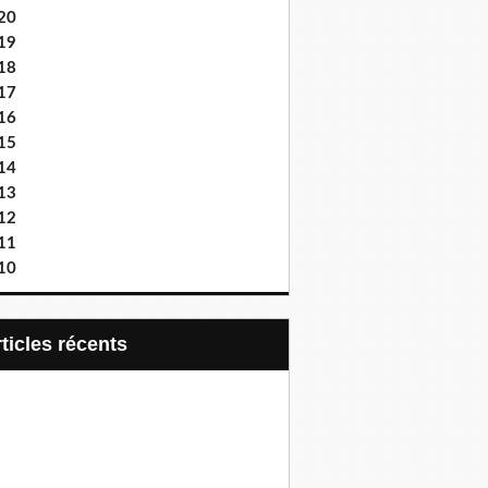
20
19
18
17
16
15
14
13
12
11
10
articles récents