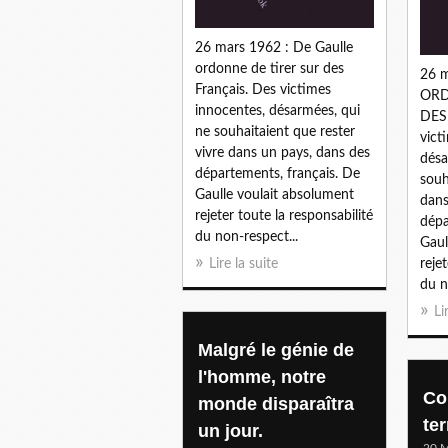
26 mars 1962 : De Gaulle
ordonne de tirer sur des
26 
Français. Des victimes
ORD
innocentes, désarmées, qui
DES
ne souhaitaient que rester
vict
vivre dans un pays, dans des
désa
départements, français. De
souh
Gaulle voulait absolument
dans
rejeter toute la responsabilité
dépa
du non-respect...
Gaul
Lire la suite
reje
du n
Li
Malgré le génie de
l'homme, notre
Co
monde disparaîtra
te
un jour.
20 M