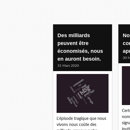
Des milliards
No
peuvent être
co
économisés, nous
ap
en auront besoin.
30 M
31 Mars 2020
Cert
nomb
L’épisode tragique que nous
sign
vivons nous coûte des
inuti