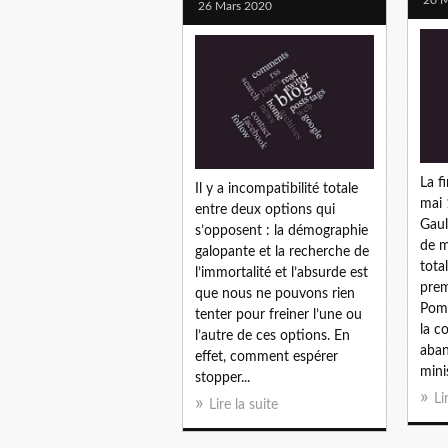
26 Mars 2020
La f
Il y a incompatibilité totale
mai 
entre deux options qui
Gaul
s’opposent : la démographie
de m
galopante et la recherche de
tota
l’immortalité et l’absurde est
prem
que nous ne pouvons rien
Pomp
tenter pour freiner l’une ou
la c
l’autre de ces options. En
aba
effet, comment espérer
minis
stopper...
Li
Lire la suite