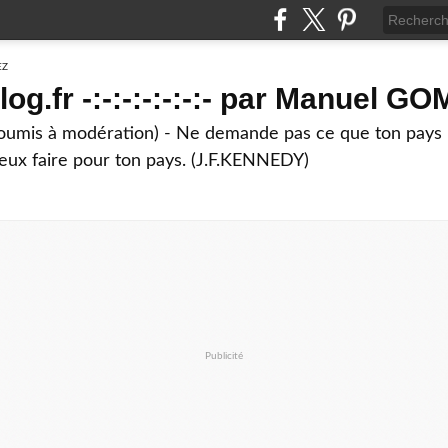
g.fr -:-:-:-:-:-:- par Manuel G
soumis à modération) - Ne demande pas ce que ton pays 
eux faire pour ton pays. (J.F.KENNEDY)
Publicité