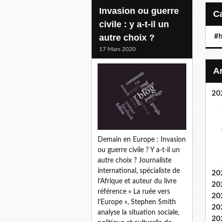
Invasion ou guerre
civile : y a-t-il un
autre choix ?
#h
17 Mars 2020
20
Demain en Europe : Invasion
ou guerre civile ? Y a-t-il un
autre choix ? Journaliste
international, spécialiste de
20
l’Afrique et auteur du livre
20
référence « La ruée vers
20
l’Europe », Stephen Smith
20
analyse la situation sociale,
20