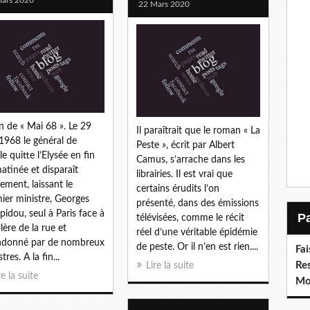
22 Mars 2020
in de « Mai 68 ». Le 29
Il paraîtrait que le roman « La
1968 le général de
Peste », écrit par Albert
le quitte l’Elysée en fin
Camus, s’arrache dans les
atinée et disparaît
librairies. Il est vrai que
lement, laissant le
certains érudits l’on
ier ministre, Georges
présenté, dans des émissions
idou, seul à Paris face à
télévisées, comme le récit
olère de la rue et
réel d’une véritable épidémie
ndonné par de nombreux
de peste. Or il n’en est rien....
Fai
tres. A la fin...
Re
Lire la suite
re la suite
Moi