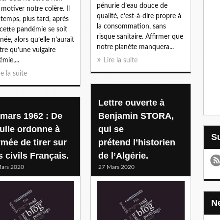
pénurie d’eau douce de
 motiver notre colère. Il
qualité, c’est-à-dire propre à
 temps, plus tard, après
la consommation, sans
cette pandémie se soit
risque sanitaire. Affirmer que
née, alors qu’elle n’aurait
notre planète manquera...
tre qu’une vulgaire
mie,...
Lire la suite
re la suite
Lettre ouverte à
 mars 1962 : De
Benjamin STORA,
ulle ordonne à
qui se
rmée de tirer sur
prétend l’historien
 civils Français.
de l’Algérie.
ars 2020
27 Mars 2020