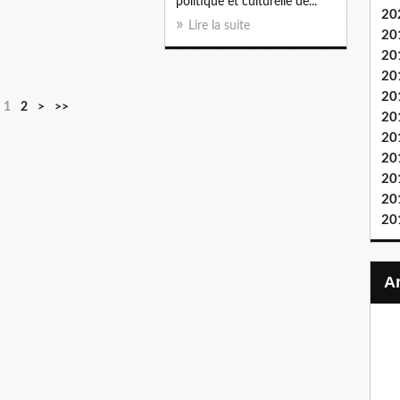
politique et culturelle de...
20
Lire la suite
20
20
20
20
1
2
>
>>
20
20
20
20
20
20