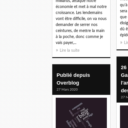
milliards, attaque notre
qu’à
économie et met à mal notre
sera
croissance. Les lendemains
que 
vont être difficile, on va nous
éloig
demander de serrer nos
dû ê
ceintures, de mettre la main
épidé
à la poche, donc comme je
vais payer,...
Li
Lire la suite
26
Publié depuis
Ga
Overblog
l'a
27 Mars 2020
des
27 M