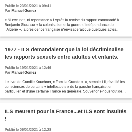
OFFERT !
Publié le 23/01/2021 à 09:41
Par
Manuel Gomez
« Ni excuses, ni repentance » ! Après la remise du rapport commandé à
Benjamin Stora sur « la colonisation et la guerre d’indépendance de
l’Algérie », la présidence française n’envisagerait que quelques actes
symboliques ! Ce n’est certes pas une telle...
1977 - ILS demandaient que la loi décriminalise
les rapports sexuels entre adultes et enfants.
Publié le 19/01/2021 à 12:46
Par
Manuel Gomez
Le livre de Camille Kouchner, « Familia Grande », a, semble-t-il, réveillé les
consciences de certains « intellectuels » de la gauche française, en
particulier, et d’une certaine France en générale. Souvenons-nous tout de
même qu’il y a quelques décennies...
ILS meurent pour la France...et ILS sont insultés
!
Publié le 06/01/2021 à 12:28