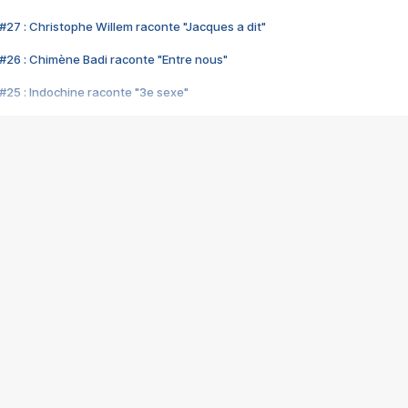
#27 : Christophe Willem raconte "Jacques a dit"
#26 : Chimène Badi raconte "Entre nous"
#25 : Indochine raconte "3e sexe"
#24 : Zaho raconte "C'est chelou"
#23 : Patrick Bruel raconte "Au café des délices"
#22 : Kyo raconte "Le chemin"
#21 : Nolwenn Leroy raconte "Cassé"
#20 : Patrick Hernandez raconte "Born to be alive"
#19 : Lorie raconte "Près de moi"
#18 : Michael Jones raconte "A nos actes manqués" (avec Jean-Jacque
#17 : Khaled raconte "Aïcha"
#16 : Corneille raconte "Parce qu'on vient de loin"