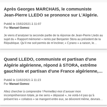
Après Georges MARCHAIS, le communiste
Jean-Pierre LLEDO se prononce sur L'Algérie.
Publié le 15/02/2021 à 11:07
Par
Manuel Gomez
Je viens d’analyser la seconde partie de la réponse de Jean-Pierre Lledo au
sujet du « Rapport mémoriel » remis par Benjamin Stora au président de la
République. Qu’il me soit permis de m’incliner, « Cyrano » a raison, le
communiste Lledo, partisan du...
Quand LLEDO, communiste et partisan d'une
Algérie algérienne, répond à STORA, extrême
gauchiste et partisan d'une France algérienne,
sur son "Rapport mémoriel" remis au président
Publié le 11/02/2021 à 11:23
de la République !
Par
Manuel Gomez
Allez chercher à comprendre ! Permettez-moi d’avouer mon
incompréhension totale, je me sens « dépassé », ne voilà-t-il pas qu’à
présent les « collabos » se mangent entre eux, se dévorent même, devrais-
je écrire. Qui s’autorise à répondre, je dirais même...