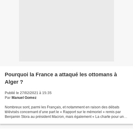
Pourquoi la France a attaqué les ottomans à
Alger ?
Publié le 27/02/2021 à 15:35
Par
Manuel Gomez
Nombreux sont, parmi les Français, et notamment en raison des débats
télévisés concernant d’une part le « Rapport sur le mémoriel » remis par
Benjamin Stora au président Macron, mais également « La charte pour un
islam de France » ainsi que la « Loi »...