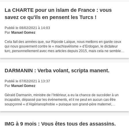
La CHARTE pour un islam de France : vous
savez ce qu'ils en pensent les Turcs !
Publié le 08/02/2021 à 14:03
Par
Manuel Gomez
Cela fait des années que, sur Riposte Laïque, nous mettons en garde ceux
qui nous gouvernent contre le « machiavélisme » d’Erdogan, le dictateur
turc, personnellement avec mes articles depuis 2015, mais cela ne semble
pas émouvoir nos « élites », et celles...
DARMANIN : Verba volant, scripta manent.
Publié le 07/02/2021 à 13:37
Par
Manuel Gomez
Gérald Darmanin, ministre de l’Intérieur, a eu la chance de succéder à un
incapable, dépassé par les évènements, et il ne peut en aucun cas être
soupçonné « d’Algérianophobie » puisque son grand-père maternel,
Moussa Ouakid, était Algérien. Darmanin s’exprime...
IMG à 9 mois : Vous êtes tous des assassins.