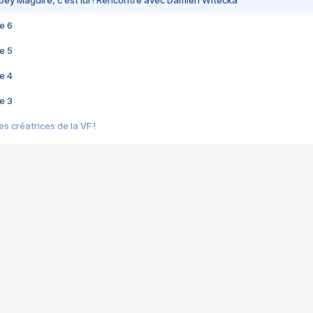
bey Maguire, c'est lui ! Rencontre avec Damien Witecka
e 6
e 5
e 4
e 3
s créatrices de la VF !
e 2
e 1
e Mektoub My Love arrive enfin ! Rencontre avec Shaïn Boumedine et Sal
i : après Toni en famille
elle réalise le bouleversant Dites lui que je l'aime
ais ! Rencontre autour de Vie privée de Rebecca Zlotowski
 de Marguerite, Grave... Rencontre avec Ella Rumpf