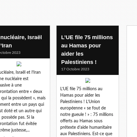
nucléaire, Israël
L’UE file 75 millions
l’Iran
au Hamas pour
ctobre 2023
aider les
Palestiniens !
17 Octobre 2023
cléaire, Israël et l’Iran
me nucléaire est
uasive à une
L’UE file 75 millions au
rontation entre « deux
Hamas pour aider les
 qui la possèdent », mais
Palestiniens ! L’Union
ement entre un pays qui
européenne « se fout de
st doté et un autre qui
notre gueule ! » : 75 millions
a possède pas. Si la
offerts au Hamas sous
rontation fut évitée
prétexte d’aide humanitaire
trême justesse,...
aux Palestiniens. Est-ce que