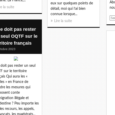
rie. La France,...
Abo
eux sur quelques points de
re la suite
nou
détail, moi qui l’ai bien
connue lorsque...
E
Lire la suite
m
ne doit pas rester
a
i
 seul OQTF sur le
l
ritoire français
tobre 2023
e doit pas rester un seul
 sur le territoire
çais Qui aura les «
lles » en France de
dre les mesures qui
posent conte
igration illégale et
destine ? Peu importe les
 les recours, les appels,
vocats, les magistrats...