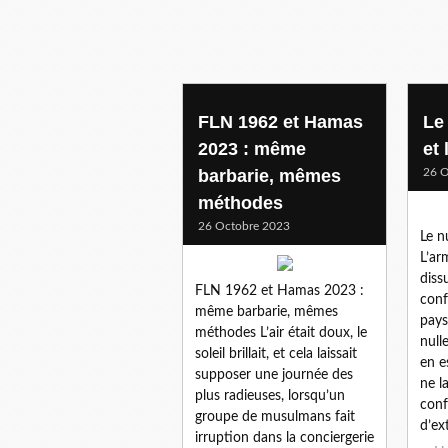
FLN 1962 et Hamas
Le 
2023 : même
et 
barbarie, mêmes
26 O
méthodes
26 Octobre 2023
Le nu
L’ar
diss
FLN 1962 et Hamas 2023 :
conf
même barbarie, mêmes
pays
méthodes L’air était doux, le
null
soleil brillait, et cela laissait
en e
supposer une journée des
ne l
plus radieuses, lorsqu’un
conf
groupe de musulmans fait
d’ex
irruption dans la conciergerie