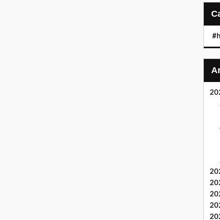
#h
20
20
20
20
20
20