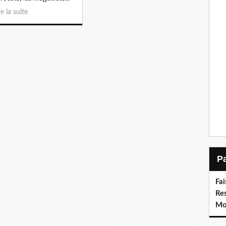
re la suite
Fai
Re
Moi