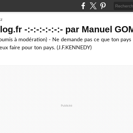
g.fr -:-:-:-:-:-:- par Manuel G
soumis à modération) - Ne demande pas ce que ton pays 
eux faire pour ton pays. (J.F.KENNEDY)
Publicité