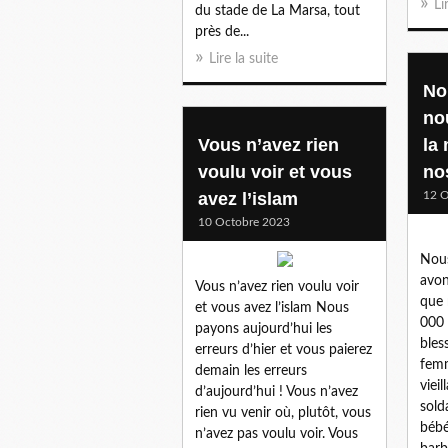
Li
du stade de La Marsa, tout
près de...
Lire la suite
No
no
Vous n’avez rien
la
voulu voir et vous
no
avez l’islam
12 O
10 Octobre 2023
Nous
avon
Vous n’avez rien voulu voir
que 
et vous avez l’islam Nous
000 
payons aujourd’hui les
bles
erreurs d’hier et vous paierez
femm
demain les erreurs
vieil
d’aujourd’hui ! Vous n’avez
sold
rien vu venir où, plutôt, vous
bébé
n’avez pas voulu voir. Vous