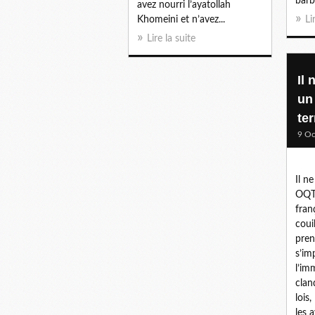
barba
avez nourri l’ayatollah
Khomeini et n’avez...
Li
Lire la suite
Il 
un
ter
9 Oc
Il n
OQTF
fran
coui
pren
s’im
l’imm
clan
lois,
les a