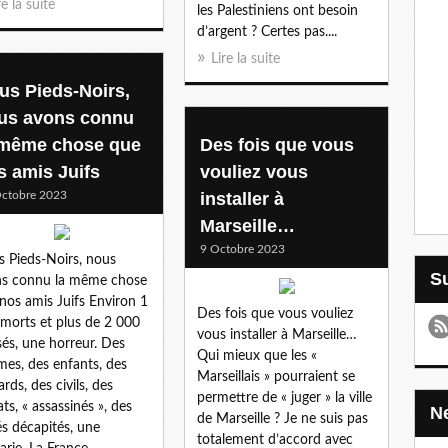
re la suite
les Palestiniens ont besoin
d’argent ? Certes pas....
Lire la suite
us Pieds-Noirs,
us avons connu
 même chose que
Des fois que vous
s amis Juifs
vouliez vous
ctobre 2023
installer à
Marseille…
9 Octobre 2023
 Pieds-Noirs, nous
s connu la même chose
nos amis Juifs Environ 1
Des fois que vous vouliez
morts et plus de 2 000
vous installer à Marseille…
sés, une horreur. Des
Qui mieux que les «
es, des enfants, des
Marseillais » pourraient se
lards, des civils, des
permettre de « juger » la ville
ats, « assassinés », des
de Marseille ? Je ne suis pas
s décapités, une
totalement d’accord avec