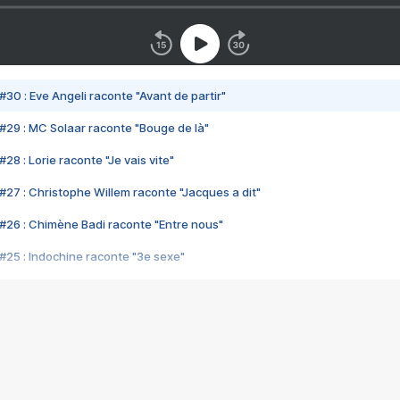
#30 : Eve Angeli raconte "Avant de partir"
#29 : MC Solaar raconte "Bouge de là"
28 : Lorie raconte "Je vais vite"
#27 : Christophe Willem raconte "Jacques a dit"
#26 : Chimène Badi raconte "Entre nous"
#25 : Indochine raconte "3e sexe"
#24 : Zaho raconte "C'est chelou"
#23 : Patrick Bruel raconte "Au café des délices"
#22 : Kyo raconte "Le chemin"
#21 : Nolwenn Leroy raconte "Cassé"