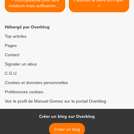
< Incompétente pour être
J'attends la olère du Pape !
médecin mais suffisamment
>
pour être secrétaire d'état à
la santé...bizarre non !!
Hébergé par Overblog
Top articles
Pages
Contact
Signaler un abus
C.G.U.
Cookies et données personnelles
Préférences cookies
Voir le profil de Manuel Gomez sur le portail Overblog
Créer un blog sur Overblog
Créer un blog