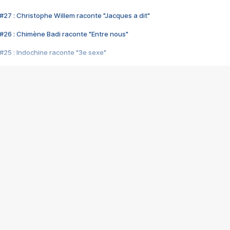
#27 : Christophe Willem raconte "Jacques a dit"
#26 : Chimène Badi raconte "Entre nous"
#25 : Indochine raconte "3e sexe"
#24 : Zaho raconte "C'est chelou"
#23 : Patrick Bruel raconte "Au café des délices"
#22 : Kyo raconte "Le chemin"
#21 : Nolwenn Leroy raconte "Cassé"
#20 : Patrick Hernandez raconte "Born to be alive"
#19 : Lorie raconte "Près de moi"
#18 : Michael Jones raconte "A nos actes manqués" (avec Jean-Jacque
#17 : Khaled raconte "Aïcha"
#16 : Corneille raconte "Parce qu'on vient de loin"